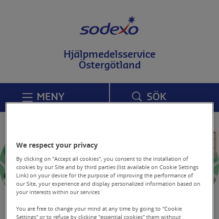
T
i
l
l
i
Hjälpmedelsservice
n
Östergötland
n
e
h
å
MENY
SÖK
l
l
p
å
s
We respect your privacy
i
d
By clicking on "Accept all cookies", you consent to the installation of
a
cookies by our Site and by third parties (list available on Cookie Settings
n
Link) on your device for the purpose of improving the performance of
our Site, your experience and display personalized information based on
your interests within our services
You are free to change your mind at any time by going to "Cookie
Hjälpmedel
Settings" or to refuse by
clicking "essential cookies"
them without