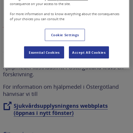
consequence on your access to the site.
Information om hjälpmedel.
For more information and to know everything about the consequences
of your choices you can consult the
Cookie Settings
Förskrivning
Sodexo Hjälpmedelsservice Östergötland
tillhandahåller hjälpmedel för rörelsehinder,
Essential Cookies
Accept All Cookies
kognition och kommunikation. För att få låna
hjälpmedel kostnadsfritt i Östergötland krävs en
förskrivning.
För information om hjälpmedel i Östergötland
hänvisar vi till
Sjukvårdsupplysningens webbplats
(öppnas i nytt fönster)