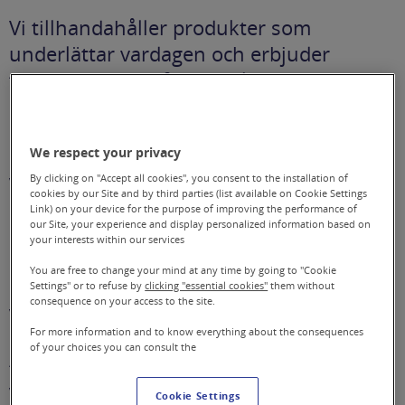
Vi tillhandahåller produkter som
underlättar vardagen och erbjuder
tjänster som omfattar hela
hjälpmedelsprocessen – från utprovning,
anpassning och utbildning till reparation
We respect your privacy
och underhåll.
Verksamheten bedrivs på uppdrag av
By clicking on "Accept all cookies", you consent to the installation of
cookies by our Site and by third parties (list available on Cookie Settings
Region Östergötland samt länets 13
Link) on your device for the purpose of improving the performance of
our Site, your experience and display personalized information based on
kommuner och omfattar hela
your interests within our services
Östergötlands län.
You are free to change your mind at any time by going to "Cookie
Settings" or to refuse by
clicking "essential cookies"
them without
consequence on your access to the site.
Vårt uppdrag är att tillhandahålla och
For more information and to know everything about the consequences
anpassa hjälpmedel som ger möjlighet
of your choices you can consult the
till ett självständigt och oberoende liv.
Vår vision är att vara, och uppfattas som,
Cookie Settings