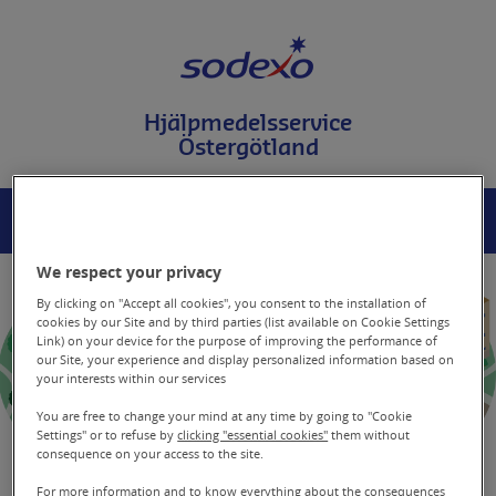
T
i
l
l
i
Hjälpmedelsservice
n
Östergötland
n
e
h
å
MENY
SÖK
l
l
We respect your privacy
p
å
By clicking on "Accept all cookies", you consent to the installation of
s
cookies by our Site and by third parties (list available on Cookie Settings
i
Link) on your device for the purpose of improving the performance of
d
our Site, your experience and display personalized information based on
a
your interests within our services
n
You are free to change your mind at any time by going to "Cookie
Settings" or to refuse by
clicking "essential cookies"
them without
consequence on your access to the site.
Information till våra
For more information and to know everything about the consequences