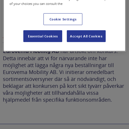
of your choices you can consult the
kunder
Cookie Settings
Eurovema Mobility AB i konkurs
Essential Cookies
Accept All Cookies
Vi vill informera om att vår underleverantör
har ansökt om konkurs.
Eurovema Mobility AB
Detta innebär att vi för närvarande inte har
möjlighet att lägga några nya beställningar till
Eurovema Mobility AB. Vi initierar omedelbart
sortimentsöversyner där så är nödvändigt, och
beklagar att konkursen på kort sikt tyvärr påverkar
våra möjligheter att tillhandahålla vissa
hjälpmedel från specifika funktionsområden.