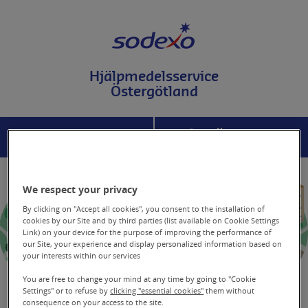
T
i
l
l
i
Hjälpmedelsservice
n
Östergötland
n
e
h
å
MENY
SÖK
l
l
p
å
We respect your privacy
s
i
By clicking on "Accept all cookies", you consent to the installation of
d
cookies by our Site and by third parties (list available on Cookie Settings
a
Link) on your device for the purpose of improving the performance of
our Site, your experience and display personalized information based on
n
your interests within our services
You are free to change your mind at any time by going to "Cookie
Settings" or to refuse by
clicking "essential cookies"
them without
Jobba hos oss
consequence on your access to the site.