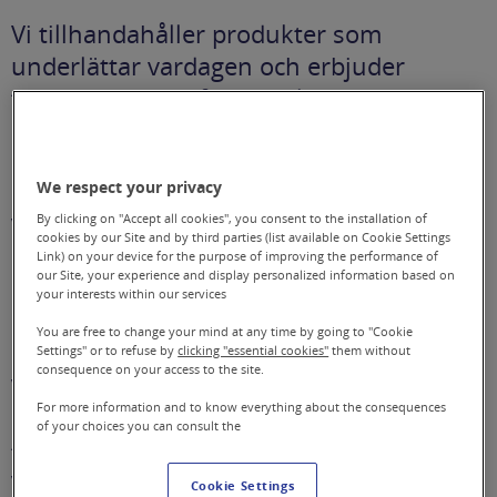
Vi tillhandahåller produkter som
underlättar vardagen och erbjuder
tjänster som omfattar hela
hjälpmedelsprocessen – från utprovning,
anpassning och utbildning till reparation
We respect your privacy
och underhåll.
Verksamheten bedrivs på uppdrag av
By clicking on "Accept all cookies", you consent to the installation of
cookies by our Site and by third parties (list available on Cookie Settings
Region Östergötland samt länets 13
Link) on your device for the purpose of improving the performance of
our Site, your experience and display personalized information based on
kommuner och omfattar hela
your interests within our services
Östergötlands län.
You are free to change your mind at any time by going to "Cookie
Settings" or to refuse by
clicking "essential cookies"
them without
consequence on your access to the site.
Vårt uppdrag är att tillhandahålla och
For more information and to know everything about the consequences
anpassa hjälpmedel som ger möjlighet
of your choices you can consult the
till ett självständigt och oberoende liv.
Vår vision är att vara, och uppfattas som,
Cookie Settings