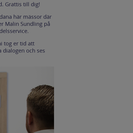
Grattis till dig!
sådana här mässor där
ger Malin Sundling på
elsservice.
 tog er tid att
a dialogen och ses