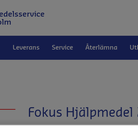
edelsservice
olm
a
Leverans
Service
Återlämna
Ut
Fokus Hjälpmedel
Tack till alla som besökte oss und
2025!