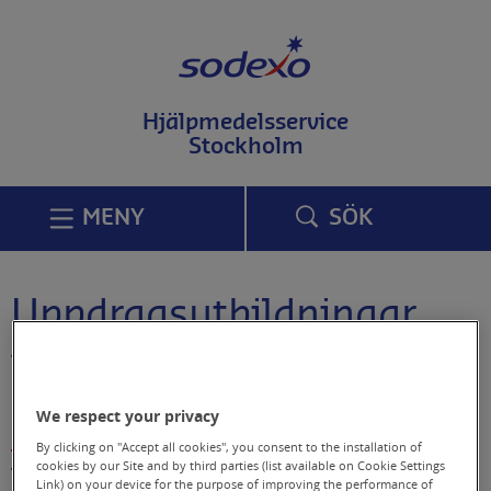
T
i
l
l
i
Hjälpmedelsservice
n
Stockholm
n
e
h
å
MENY
SÖK
l
l
p
å
Uppdragsutbildningar
s
i
d
Vi erbjuder uppdragsutbildningar
a
skräddarsydda efter era behov.
n
We respect your privacy
By clicking on "Accept all cookies", you consent to the installation of
cookies by our Site and by third parties (list available on Cookie Settings
Vi åtar oss skräddarsydda uppdragsutbildningar
Link) on your device for the purpose of improving the performance of