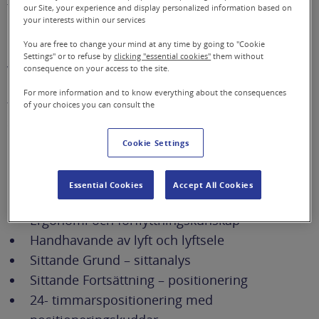
för vårdpersonal, sjuksköterskor, arbetsterapeuter
our Site, your experience and display personalized information based on
your interests within our services
och fysioterapeuter/sjukgymnaster och utgår från
behov och önskemål.
You are free to change your mind at any time by going to "Cookie
Settings" or to refuse by
clicking "essential cookies"
them without
Vi kan erbjuda utbildningar gällande mer specifika
consequence on your access to the site.
hjälpmedel till dig som arbetar med och som har
For more information and to know everything about the consequences
förskrivningsrätt av exempelvis avancerade
of your choices you can consult the
sittsystem, formgjutna sitsar, positionerande
huvudstöd och/eller positioneringskuddar.
Cookie Settings
Exempel på utbildningar är
Essential Cookies
Accept All Cookies
Antidecubitusmadrasser
Ergonomi och förflyttningskunskap
Handhavande av lyft och lyftsele
Sittande Grund – sittanalys
Sittande Fortsättning – positionering
24- timmarspositionering med