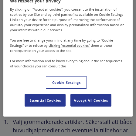
We respect your privacy
En akut leverans begärs av förskrivare och
By clicking on "Accept all cookies", you consent to the installation of
godkänns av Sodexo. En förskrivning från
cookies by our Site and by third parties (list available on Cookie Settings
Link) on your device for the purpose of improving the performance of
Beställningsportalen behöver alltid göras. Akuta
our Site, your experience and display personalized information based on
beställningar kan inte läggas till ett basförråd utan
your interests within our services
måste alltid vara en förskrivning. Främsta
You are free to change your mind at any time by going to "Cookie
anledningarna till akuta leveranser är
Settings" or to refuse by
clicking "essential cookies"
them without
livsuppehållande behov, trycks att möjliggöra
consequence on your access to the site.
hemgång från sjukhus eller förhindra inläggning
For more information and to know everything about the consequences
på sjukhus. Leverans sker inom 24 timmar och
of your choices you can consult the
förskrivningen ska vara gjord mellan kl 8.00 och
16.30.
Cookie Settings
Så beställer du vid akut leverans
För att en akut leverans ska kunna genomföras
Essential Cookies
Accept All Cookies
krävs följande:
Välj grönmarkerade artiklar. Säkerställ att både
huvudhjälpmedlet och eventuella tillbehör är