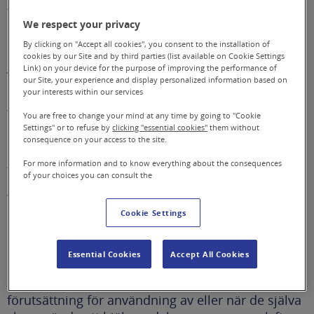
förskrivning av hjälpmedel.
We respect your privacy
By clicking on "Accept all cookies", you consent to the installation of
Förskrivare
cookies by our Site and by third parties (list available on Cookie Settings
Link) on your device for the purpose of improving the performance of
our Site, your experience and display personalized information based on
Bedöma behov av och besluta om
your interests within our services
insatser
You are free to change your mind at any time by going to "Cookie
Settings" or to refuse by
clicking "essential cookies"
them without
Hjälpmedel ska förskrivas enligt ett behovsinriktat
consequence on your access to the site.
synsätt, vilket innebär att brukarens behov ligger
For more information and to know everything about the consequences
till grund för vilka hjälpmedel som kan förskrivas.
of your choices you can consult the
Varje förskrivning kräver en individuell
behovsbedömning, där brukaren själv är delaktig.
Cookie Settings
Det är behovsbedömningen som avgör vilka
hjälpmedel han eller hon kan få förskrivet. Även
Essential Cookies
Accept All Cookies
anhöriga/närstående bör om möjligt vara
delaktiga i bedömningen när deras stöd är en
förutsättning för användning av eller när de själva