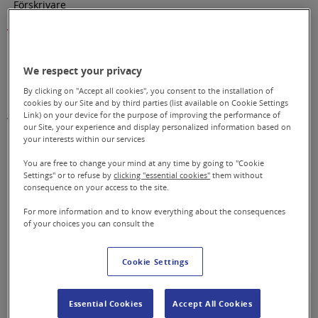
Förskrivare
Kvotflyktingar
We respect your privacy
Beställning
Läggs i beställningsportalen.
By clicking on "Accept all cookies", you consent to the installation of
cookies by our Site and by third parties (list available on Cookie Settings
Link) on your device for the purpose of improving the performance of
Vid registrering av förskrivning till kvotflykting i
our Site, your experience and display personalized information based on
Beställningsportalen:
your interests within our services
You are free to change your mind at any time by going to "Cookie
Välj reservnummertyp: Asylsökande
Settings" or to refuse by
clicking "essential cookies"
them without
I rutan för LMA-nummer skriver du: KVOT
consequence on your access to the site.
I rutan giltigt tom fyller du i ett datum ett år
For more information and to know everything about the consequences
of your choices you can consult the
framåt i tiden.
Spara och välj aktuell åtgärd.
Cookie Settings
Essential Cookies
Accept All Cookies