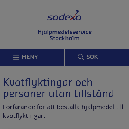
T
i
l
l
i
Hjälpmedelsservice
n
Stockholm
n
e
h
å
MENY
SÖK
l
l
p
å
Kvotflyktingar och
s
i
personer utan tillstånd
d
a
n
Förfarande för att beställa hjälpmedel till
kvotflyktingar.