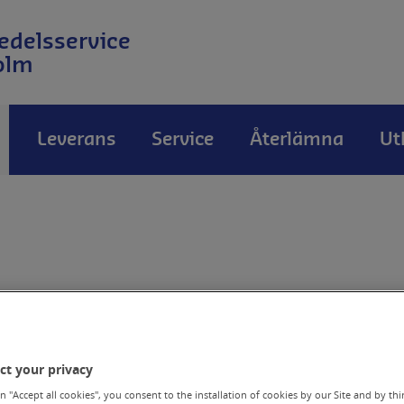
edelsservice
olm
a
Leverans
Service
Återlämna
Ut
Ny användare Sod
Kundportal
ct your privacy
n "Accept all cookies", you consent to the installation of cookies by our Site and by third