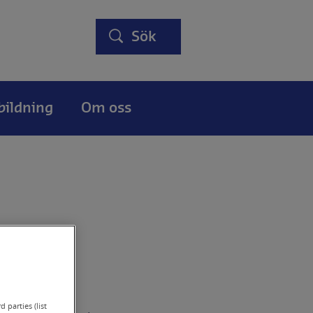
Sök
bildning
Om oss
exo
 parties (list