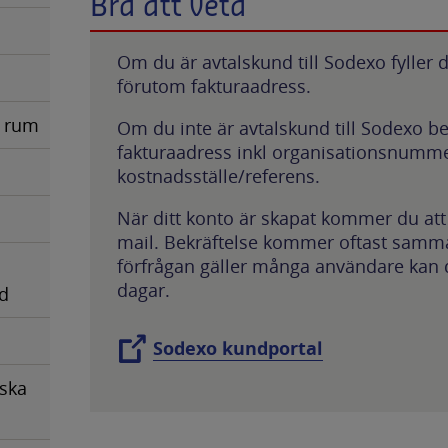
Bra att veta
Om du är avtalskund till Sodexo fyller du
förutom fakturaadress.
t rum
Om du inte är avtalskund till Sodexo b
fakturaadress inkl organisationsnumm
kostnadsställe/referens.
När ditt konto är skapat kommer du att 
mail. Bekräftelse kommer oftast sam
förfrågan gäller många användare kan de
dagar.
nd
Sodexo kundportal
dska