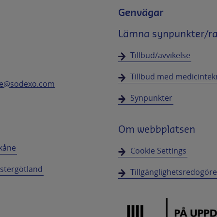
Genvägar
Lämna synpunkter/rap
Tillbud/avvikelse
Tillbud med medicintek
.se@sodexo.com
Synpunkter
Om webbplatsen
kåne
Cookie Settings
stergötland
Tillgänglighetsredogöre