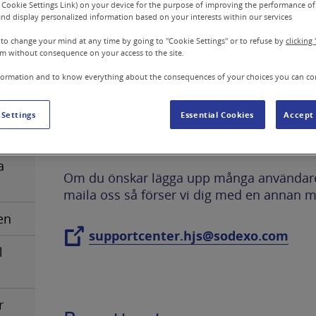
Du som beställer från en kommun eller pri
 Cookie Settings Link) on your device for the purpose of improving the performance of 
nd display personalized information based on your interests within our services
använda Sodexo Kundportal.
 to change your mind at any time by going to "Cookie Settings" or to refuse by
clicking 
För att få behörighet och kunna använda 
m without consequence on your access to the site.
behöver du först skapa ett konto. Det gör d
formation and to know everything about the consequences of your choices you can co
formuläret nedan.
dexo
När du väl registrerat dig kommer du ino
 Settings
Essential Cookies
Accept 
bekräftelse förutsatt att det är en känd e
bekräfta ditt konto inom 72 timmar.
a
Om du önskar lägga upp många användare
maila oss så förser vi dig med en annan mall
en
supportcenter.hjs@sodexo.com
l
r