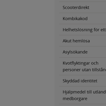
Scooterdirekt
Kombikakod
Helhetslösning för et
Akut hemlösa
Asylsökande
Kvotflyktingar och
personer utan tillstå
Skyddad identitet
Hjälpmedel till utlän
medborgare